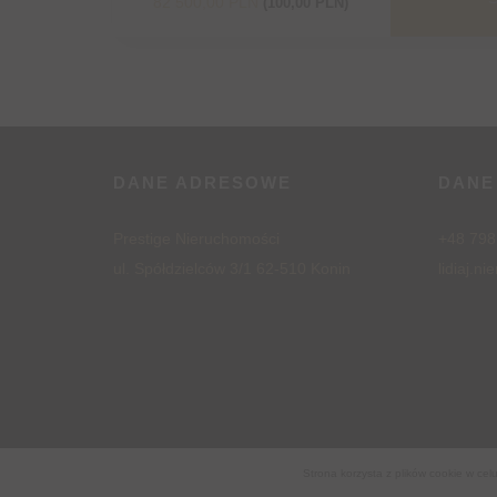
82 500,00 PLN
(100,00 PLN)
DANE ADRESOWE
DANE
Prestige Nieruchomości
+48 798
ul. Spółdzielców 3/1 62-510 Konin
lidiaj.n
Strona korzysta z plików cookie w celu
Wszelkie prawa zastrzeżone (C) 2026
Prestige Nie