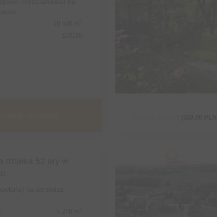
ługowo-mieszkaniowa) na
arbki
2
:
18 500 m
103159
prawdź szczegóły
48 000,00 PLN
(160,00 PLN
 działka 52 ary w
su.
dowlana) na sprzedaż,
2
:
5 200 m