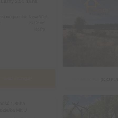
Leśny 2,51 ha na
śna) na sprzedaż, Nowa Wieś
2
:
25 128 m
460470
prawdź szczegóły
870 000,00 PLN
(60,02 PLN
mość 1,85ha
+działka MNU