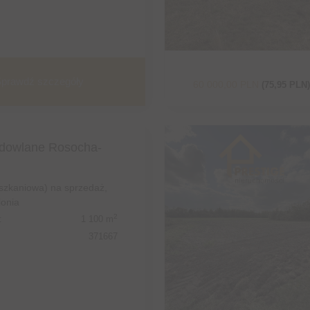
prawdź szczegóły
60 000,00 PLN
(75,95 PLN)
udowlane Rosocha-
eszkaniowa) na sprzedaż,
onia
2
:
1 100 m
371667