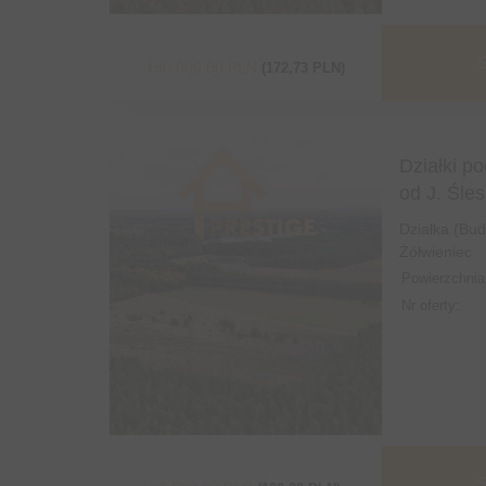
S
190 000,00 PLN
(172,73 PLN)
Działki 
od J. Śle
Działka (Bu
Żółwieniec
Powierzchnia
Nr oferty:
S