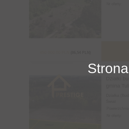
Nr oferty:
S
450 000,00 PLN
(86,54 PLN)
Strona
Działki bu
gmina Tul
Działka (Bu
Świat
Powierzchnia
Nr oferty: