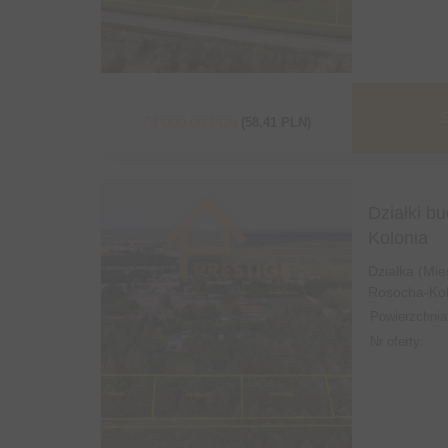
S
74 000,00 PLN
(58,41 PLN)
Działki b
Kolonia
Działka (Mi
Rosocha-Kol
Powierzchnia
Nr oferty: