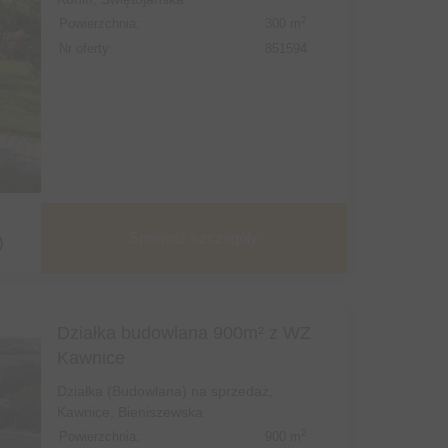
2
Powierzchnia:
300 m
Nr oferty:
851594
Sprawdź szczegóły
)
Działka budowlana 900m² z WZ
Kawnice
Działka (Budowlana) na sprzedaż,
Kawnice, Bieniszewska
2
Powierzchnia:
900 m