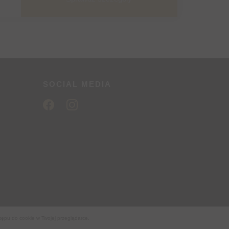
)
SOCIAL MEDIA
tępu do cookie w Twojej przeglądarce.
Realizacja
EstiCRM