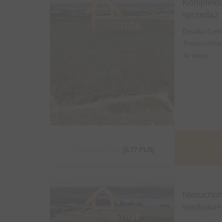
Kompleks 
sprzedaż
Działka (Le
Powierzchnia
Nr oferty:
S
170 000,00 PLN
(6,77 PLN)
Nierucho
siedlisko