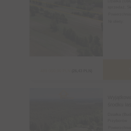
Działka (Us
sprzedaż, Sk
Powierzchnia
Nr oferty:
S
489 000,00 PLN
(26,43 PLN)
Wyjątkowa
środku la
Działka (Bu
Przyborów
Powierzchnia