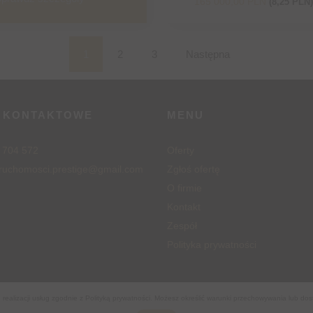
165 000,00 PLN
(8,25 PLN
1
2
3
Następna
 KONTAKTOWE
MENU
 704 572
Oferty
ieruchomosci.prestige@gmail.com
Zgłoś ofertę
O firmie
Kontakt
Zespół
Polityka prywatności
 realizacji usług zgodnie z
Polityką prywatności
. Możesz określić warunki przechowywania lub dos
ruchomości