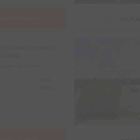
prawdź szczegóły
145 000,00 PLN
(5,11 PLN)
pod budowę domu,900m
sińskiego
dowlana) na sprzedaż,
2
:
825 m
667635
prawdź szczegóły