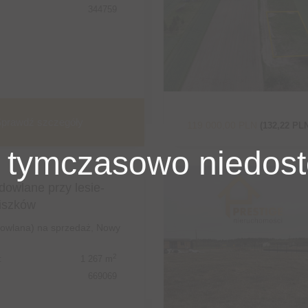
344759
prawdź szczegóły
119 000,00 PLN
(132,22 PL
 tymczasowo niedost
dowlane przy lesie-
iszków
dowlana) na sprzedaż, Nowy
2
:
1 267 m
669069