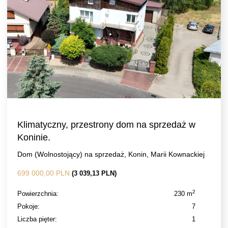
Klimatyczny, przestrony dom na sprzedaż w
Koninie.
Dom (Wolnostojący) na sprzedaż, Konin, Marii Kownackiej
699 000,00 PLN
(3 039,13 PLN)
2
Powierzchnia:
230 m
Pokoje:
7
Liczba pięter:
1