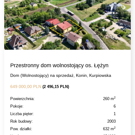
Przestronny dom wolnostojący os. Łężyn
Dom (Wolnostojący) na sprzedaż, Konin, Kurpiowska
649 000,00 PLN
(2 496,15 PLN)
2
Powierzchnia:
260 m
Pokoje:
6
Liczba pięter:
1
Rok budowy:
2003
2
Pow. działki:
632 m