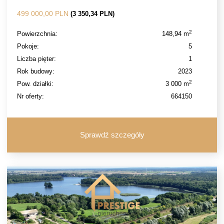
499 000,00 PLN
(3 350,34 PLN)
2
Powierzchnia:
148,94 m
Pokoje:
5
Liczba pięter:
1
Rok budowy:
2023
2
Pow. działki:
3 000 m
Nr oferty:
664150
Sprawdź szczegóły