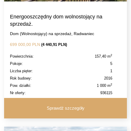
Energooszczędny dom wolnostojący na
sprzedaż.
Dom (Wolnostojący) na sprzedaż, Radwaniec
699 000,00 PLN
(4 440,91 PLN)
2
Powierzchnia:
157,40 m
Pokoje:
5
Liczba pięter:
1
Rok budowy:
2016
2
Pow. działki:
1 000 m
Nr oferty:
936115
Sprawdź szczegóły