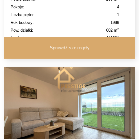
Pokoje:
4
Liczba pięter:
1
Rok budowy:
1989
2
Pow. działki:
602 m
Nr oferty:
442801
Sprawdź szczegóły