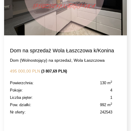
Dom na sprzedaż Wola Łaszczowa k/Konina
Dom (Wolnostojący) na sprzedaż, Wola Łaszczowa
495 000,00 PLN
(3 807,69 PLN)
2
Powierzchnia:
130 m
Pokoje:
4
Liczba pięter:
1
2
Pow. działki:
992 m
Nr oferty:
242543