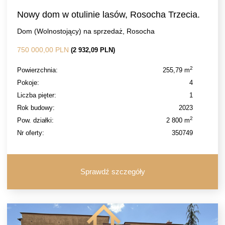
Nowy dom w otulinie lasów, Rosocha Trzecia.
Dom (Wolnostojący) na sprzedaż, Rosocha
750 000,00 PLN
(2 932,09 PLN)
2
Powierzchnia:
255,79 m
Pokoje:
4
Liczba pięter:
1
Rok budowy:
2023
2
Pow. działki:
2 800 m
Nr oferty:
350749
Sprawdź szczegóły