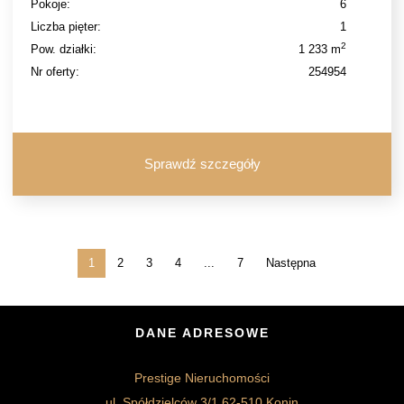
Pokoje:
6
Liczba pięter:
1
2
Pow. działki:
1 233 m
Nr oferty:
254954
Sprawdź szczegóły
1
2
3
4
...
7
Następna
DANE ADRESOWE
Prestige Nieruchomości
ul. Spółdzielców 3/1 62-510 Konin