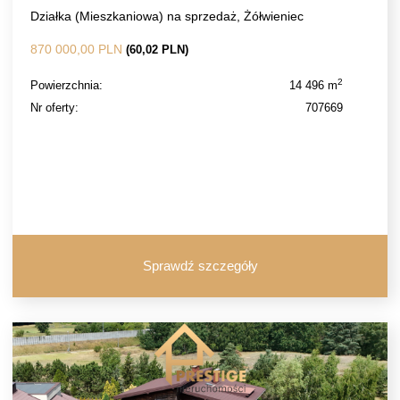
Działka (Mieszkaniowa) na sprzedaż, Żółwieniec
870 000,00 PLN
(60,02 PLN)
2
Powierzchnia:
14 496 m
Nr oferty:
707669
Sprawdź szczegóły