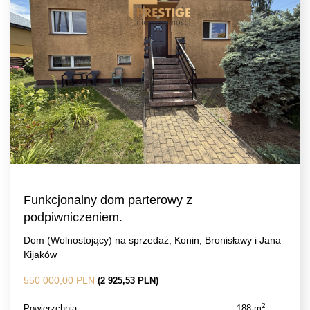
Funkcjonalny dom parterowy z
podpiwniczeniem.
Dom (Wolnostojący) na sprzedaż, Konin, Bronisławy i Jana
Kijaków
550 000,00 PLN
(2 925,53 PLN)
2
Powierzchnia:
188 m